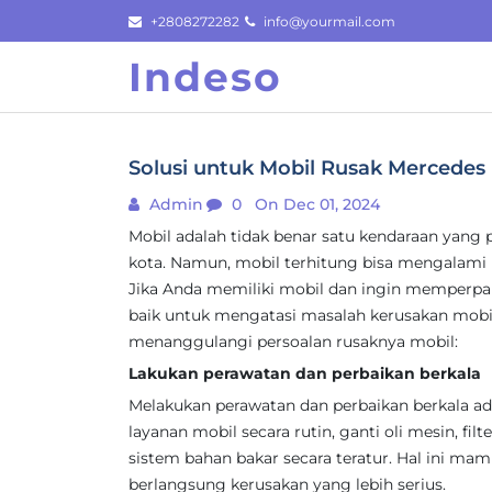
Skip
+2808272282
info@yourmail.com
to
Indeso
content
Solusi untuk Mobil Rusak Mercedes 
Admin
0
On Dec 01, 2024
Mobil adalah tidak benar satu kendaraan yang 
kota. Namun, mobil terhitung bisa mengalami
Jika Anda memiliki mobil dan ingin memperpanj
baik untuk mengatasi masalah kerusakan mobil. 
menanggulangi persoalan rusaknya mobil:
Lakukan perawatan dan perbaikan berkala
Melakukan perawatan dan perbaikan berkala ad
layanan mobil secara rutin, ganti oli mesin, filt
sistem bahan bakar secara teratur. Hal ini m
berlangsung kerusakan yang lebih serius.