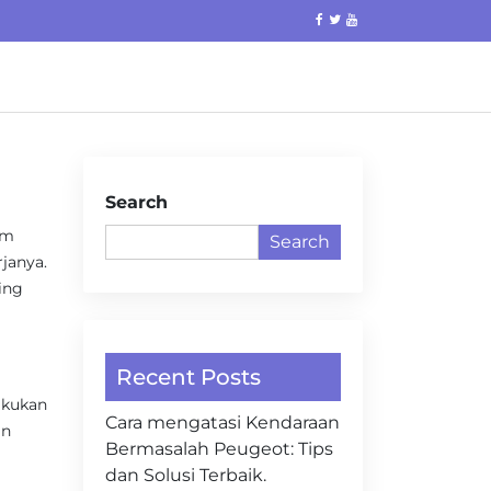
Search
am
Search
janya.
ing
Recent Posts
akukan
Cara mengatasi Kendaraan
an
Bermasalah Peugeot: Tips
dan Solusi Terbaik.