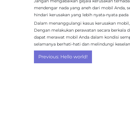
Jangan mengabaikan gejala kerusakan terhadap
mendengar nada yang aneh dari mobil Anda, se
hindari kerusakan yang lebih nyata-nyata pada
Dalam menanggulangi kasus kerusakan mobil, k
Dengan melakukan perawatan secara berkala dan
dapat merawat mobil Anda dalam kondisi sem
selamanya berhati-hati dan melindungi kesel
Post
Previous:
Hello world!
navigation