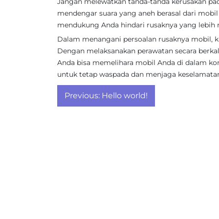
Jangan melewatkan tanda-tanda kerusakan pada
mendengar suara yang aneh berasal dari mobil A
mendukung Anda hindari rusaknya yang lebih 
Dalam menangani persoalan rusaknya mobil, ku
Dengan melaksanakan perawatan secara berkala 
Anda bisa memelihara mobil Anda di dalam k
untuk tetap waspada dan menjaga keselamatan
Post
Previous:
Hello world!
navigation