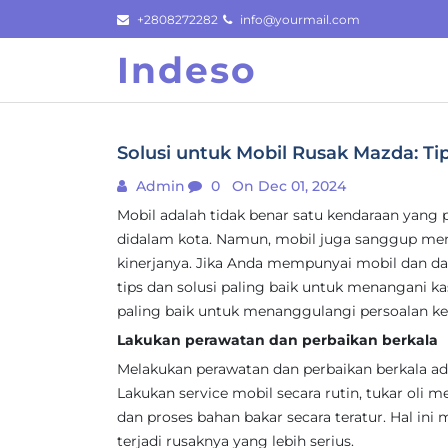
Skip
+2808272282
info@yourmail.com
to
Indeso
content
Solusi untuk Mobil Rusak Mazda: Tip
Admin
0
On Dec 01, 2024
Mobil adalah tidak benar satu kendaraan yang 
didalam kota. Namun, mobil juga sanggup m
kinerjanya. Jika Anda mempunyai mobil dan 
tips dan solusi paling baik untuk menangani kas
paling baik untuk menanggulangi persoalan ke
Lakukan perawatan dan perbaikan berkala
Melakukan perawatan dan perbaikan berkala ad
Lakukan service mobil secara rutin, tukar oli mes
dan proses bahan bakar secara teratur. Hal i
terjadi rusaknya yang lebih serius.