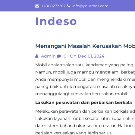
Skip
+2808272282
info@yourmail.com
to
Indeso
content
Menangani Masalah Kerusakan Mobi
Admin
0
On Dec 01, 2024
Mobil adalah salah satu kendaraan yang paling 
Namun, mobil juga mampu mengalami berbagai
Anda mempunyai mobil dan menghendaki mempe
paling baik untuk mengatasi masalah rusaknya m
menanggulangi persoalan kerusakan mobil:
Lakukan perawatan dan perbaikan berkala
Melakukan perawatan dan perbaikan berkala ad
Lakukan layanan mobil secara rutin, rubah oli me
dan sistem bahan bakar secara teratur. Hal i
berjalan kerusakan yang lebih serius.