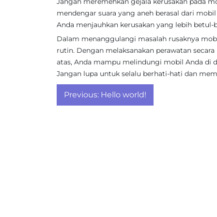
Jangan meremehkan gejala kerusakan pada mob
mendengar suara yang aneh berasal dari mobil 
Anda menjauhkan kerusakan yang lebih betul-b
Dalam menanggulangi masalah rusaknya mobil
rutin. Dengan melaksanakan perawatan secara b
atas, Anda mampu melindungi mobil Anda di
Jangan lupa untuk selalu berhati-hati dan me
Post
Previous:
Hello world!
navigation