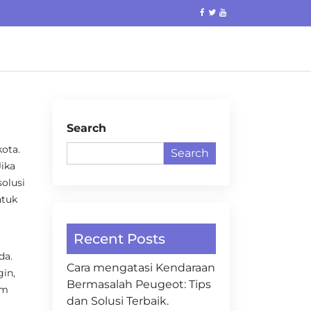
Search
kota.
Search
ika
olusi
ntuk
Recent Posts
da.
Cara mengatasi Kendaraan
gin,
Bermasalah Peugeot: Tips
um
dan Solusi Terbaik.