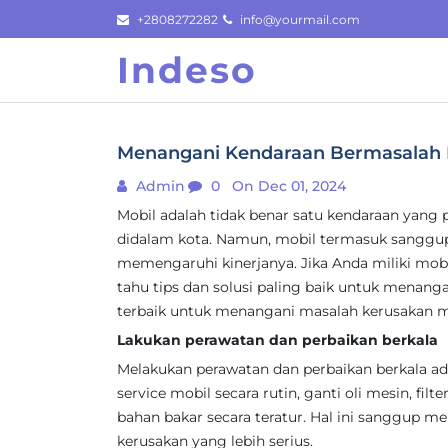
Skip
+2808272282
info@yourmail.com
to
Indeso
content
Menangani Kendaraan Bermasalah Pe
Admin
0
On Dec 01, 2024
Mobil adalah tidak benar satu kendaraan yang 
didalam kota. Namun, mobil termasuk sanggu
memengaruhi kinerjanya. Jika Anda miliki mo
tahu tips dan solusi paling baik untuk menanga
terbaik untuk menangani masalah kerusakan m
Lakukan perawatan dan perbaikan berkala
Melakukan perawatan dan perbaikan berkala ad
service mobil secara rutin, ganti oli mesin, filt
bahan bakar secara teratur. Hal ini sanggup m
kerusakan yang lebih serius.