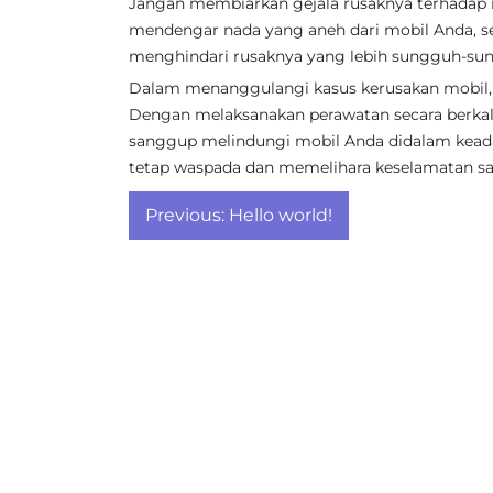
Jangan membiarkan gejala rusaknya terhadap 
mendengar nada yang aneh dari mobil Anda, se
menghindari rusaknya yang lebih sungguh-su
Dalam menanggulangi kasus kerusakan mobil, k
Dengan melaksanakan perawatan secara berkala 
sanggup melindungi mobil Anda didalam kead
tetap waspada dan memelihara keselamatan sa
Post
Previous:
Hello world!
navigation