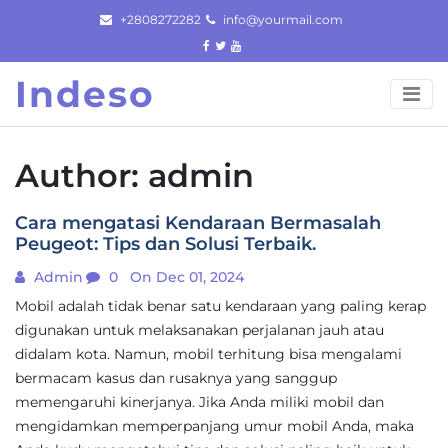
Skip
+2808272282
info@yourmail.com
to
content
Indeso
Author:
admin
Cara mengatasi Kendaraan Bermasalah
Peugeot: Tips dan Solusi Terbaik.
Admin
0
On Dec 01, 2024
Mobil adalah tidak benar satu kendaraan yang paling kerap
digunakan untuk melaksanakan perjalanan jauh atau
didalam kota. Namun, mobil terhitung bisa mengalami
bermacam kasus dan rusaknya yang sanggup
memengaruhi kinerjanya. Jika Anda miliki mobil dan
mengidamkan memperpanjang umur mobil Anda, maka